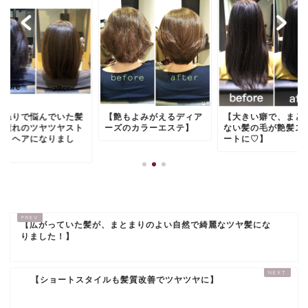
うねりで悩んでいた髪
【艶もよみがえるディア
【大きい癖で、まと
、憧れのツヤツヤスト
ーズのカラーエステ】
ない髪の毛が艶髪ス
ートヘアになりまし
ートに♡】
.
【広がっていた髪が、まとまりのよい自然で綺麗なツヤ髪にな
りました！】
【ショートスタイルも髪質改善でツヤツヤに】